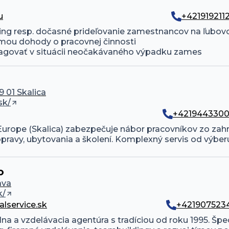
u
+421919211
g resp. dočasné prideľovanie zamestnancov na ľubovoľn
mou dohody o pracovnej činnosti

reagovať v situácii neočakávaného výpadku zames
9 01 Skalica
sk/
+421944330
rope (Skalica) zabezpečuje nábor pracovníkov zo zahran
opravy, ubytovania a školení. Komplexný servis od výbe
o
ava
k/
lservice.sk
+421907523
lna a vzdelávacia agentúra s tradíciou od roku 1995. Špe