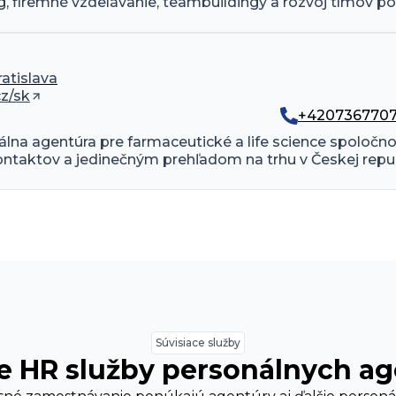
 firemné vzdelávanie, teambuildingy a rozvoj tímov po 
ratislava
z/sk
+420736770
lna agentúra pre farmaceutické a life science spoločno
taktov a jedinečným prehľadom na trhu v Českej repub
Súvisiace služby
e HR služby personálnych a