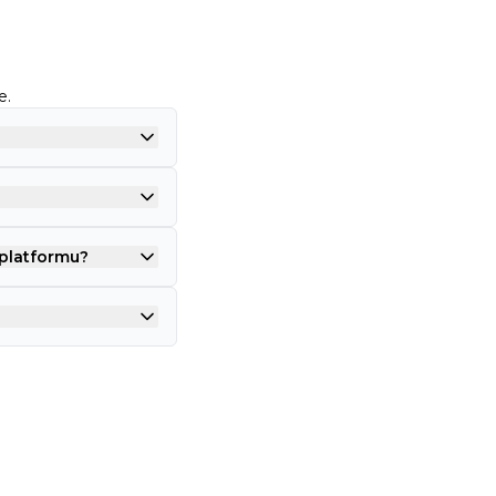
e
.
platformu?