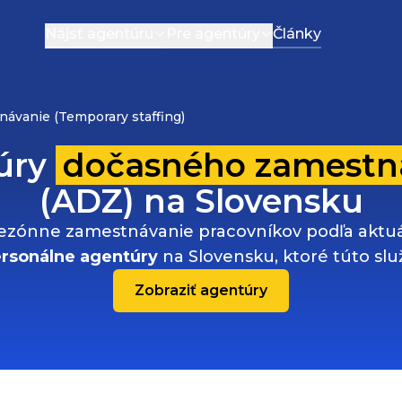
Nájsť agentúru
Pre agentúry
Články
ávanie (Temporary staffing)
úry
dočasného zamestn
(ADZ) na Slovensku
ezónne zamestnávanie pracovníkov podľa aktuál
rsonálne agentúry
na Slovensku, ktoré túto sl
Zobraziť agentúry