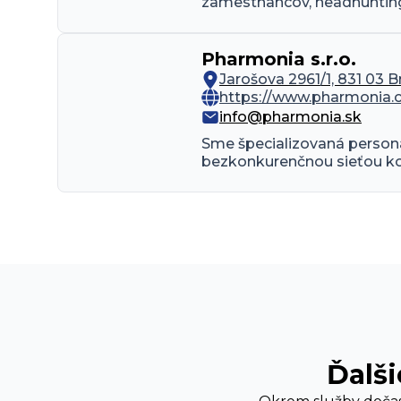
zamestnancov, headhunting,
Pharmonia s.r.o.
Jarošova 2961/1, 831 03 B
https://www.pharmonia.c
info@pharmonia.sk
Sme špecializovaná personá
bezkonkurenčnou sieťou kon
Ďalši