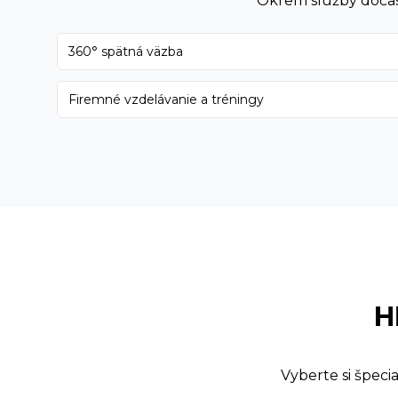
Okrem služby
doča
360° spätná väzba
Firemné vzdelávanie a tréningy
H
Vyberte si špec