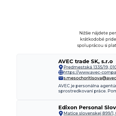
Nižšie nájdete p
krátkodobé pride
spoluprácou si pla
AVEC trade SK, s.r.o
Predmestská 1335/19, 010 
https://www.avec-compa
s.mesochoritisova@ave
AVEC je personálna agentú
sprostredkovaní práce. Pom
Edixon Personal Slovak
Matice slovenskej 899/1,