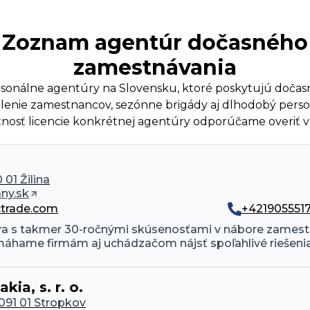
Zoznam agentúr dočasného
zamestnávania
ersonálne agentúry na Slovensku, ktoré poskytujú dočas
lenie zamestnancov, sezónne brigády aj dlhodobý person
tnosť licencie konkrétnej agentúry odporúčame overiť 
01 Žilina
ny.sk
ctrade.com
+421905551
ra s takmer 30-ročnými skúsenosťami v nábore zamestn
áhame firmám aj uchádzačom nájsť spoľahlivé riešenia v
ia, s. r. o.
 091 01 Stropkov