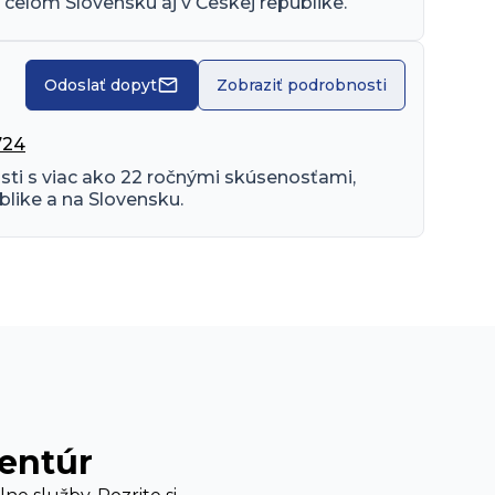
celom Slovensku aj v Českej republike.
Odoslať dopyt
Zobraziť podrobnosti
724
sti s viac ako 22 ročnými skúsenosťami, 
like a na Slovensku.
gentúr