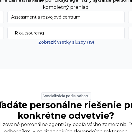
sné zamestnávanie
ponúkajú agentúry aj ďalšie personáln
kompletný prehľad.
Assessment a rozvojové centrum
HR outsourcing
Zobraziť všetky služby
(
19
)
Špecializácia podľa odboru
ľadáte personálne riešenie p
konkrétne odvetvie?
ializované personálne agentúry podľa Vášho zamerania. P
odborníkmi v najžiadanejších slovenských sektoroch: