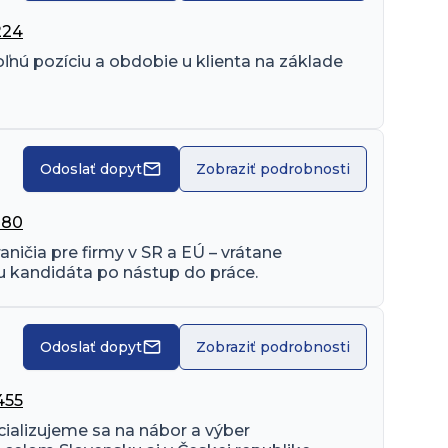
224
ú pozíciu a obdobie u klienta na základe 
Odoslať dopyt
Zobraziť podrobnosti
080
ičia pre firmy v SR a EÚ – vrátane 
ru kandidáta po nástup do práce.
Odoslať dopyt
Zobraziť podrobnosti
455
cializujeme sa na nábor a výber 