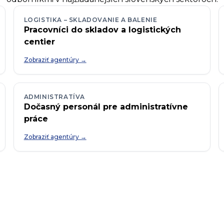
LOGISTIKA – SKLADOVANIE A BALENIE
Pracovníci do skladov a logistických
centier
Zobraziť agentúry →
ADMINISTRATÍVA
Dočasný personál pre administratívne
práce
Zobraziť agentúry →