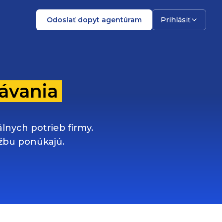
Odoslať dopyt agentúram
Prihlásiť
ávania
nych potrieb firmy.
užbu ponúkajú.