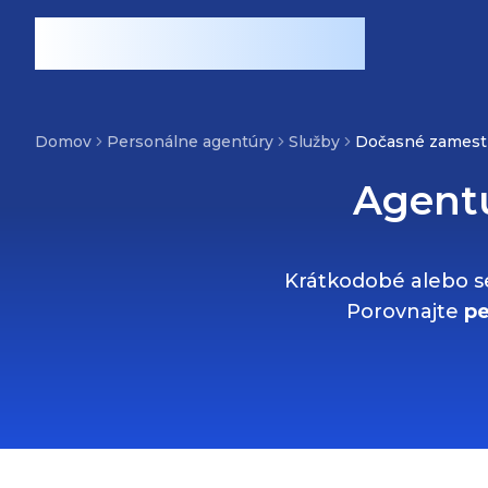
Preskočiť na hlavný obsah
PersonálneAgentúry.sk
Súčasť značky REKUVO
Domov
Personálne agentúry
Služby
Dočasné zamestn
Agent
Krátkodobé alebo s
Porovnajte
pe