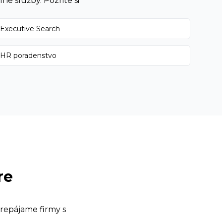
e služby. Pozrite si
Executive Search
HR poradenstvo
re
repájame firmy s