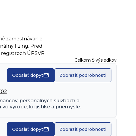
né zamestnávanie:
álny lízing. Pred
v registroch ÚPSVR.
Celkom
5
výsledkov
Odoslať dopyt
Zobraziť podrobnosti
702
ancov, personálnych službách a 
o výrobe, logistike a priemysle.
Odoslať dopyt
Zobraziť podrobnosti