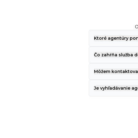
O
Ktoré agentúry po
Čo zahŕňa služba 
Môžem kontaktovať
Je vyhľadávanie ag