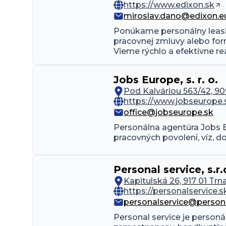
https://www.edixon.sk
miroslav.dano@edixon.e
Ponúkame personálny leasin
pracovnej zmluvy alebo for
Vieme rýchlo a efektívne 
Jobs Europe, s. r. o.
Pod Kalváriou 563/42, 90
https://www.jobseurope.
office@jobseurope.sk
Personálna agentúra Jobs Eu
pracovných povolení, víz, d
Personal service, s.r.
Kapitulská 26, 917 01 Trn
https://personalservice.s
personalservice@persona
Personal service je personá